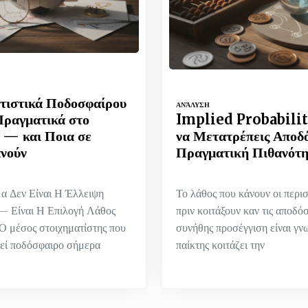
τιστικά Ποδοσφαίρου
ΑΝΆΛΥΣΗ
Πραγματικά στο
Implied Probabilit
 — και Ποια σε
να Μετατρέπεις Αποδό
νούν
Πραγματική Πιθανότ
α Δεν Είναι Η Έλλειψη
Το λάθος που κάνουν οι περι
— Είναι Η Επιλογή Λάθος
πριν κοιτάξουν καν τις αποδό
Ο μέσος στοιχηματίστης που
συνήθης προσέγγιση είναι γν
εί ποδόσφαιρο σήμερα
παίκτης κοιτάζει την