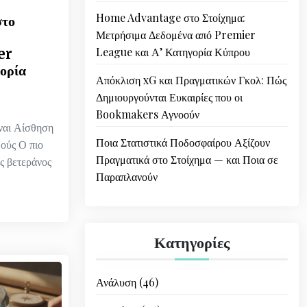
Home Advantage στο Στοίχημα:
το
Μετρήσιμα Δεδομένα από Premier
League και Α’ Κατηγορία Κύπρου
er
ορία
Απόκλιση xG και Πραγματικών Γκολ: Πώς
Δημιουργούνται Ευκαιρίες που οι
Bookmakers Αγνοούν
ναι Αίσθηση
Ποια Στατιστικά Ποδοσφαίρου Αξίζουν
ούς Ο πιο
Πραγματικά στο Στοίχημα — και Ποια σε
ς βετεράνος
Παραπλανούν
Κατηγορίες
Ανάλυση
(46)