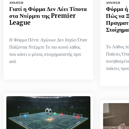
ΑΝΆΛΥΣΗ
ΑΝΆΛΥΣΗ
Γιατί η Φόρμα Δεν Λέει Τίποτα
Φόρμα ή 
στα Ντέρμπι της Premier
Πώς να Ξ
League
Πραγματ
Στοίχημα
Η Φόρμα Πέντε Αγώνων Δεν Ισχύει Όταν
Το Λάθος πο
Παίζονται Ντέρμπι Το πιο κοινό λάθος
Παίκτες Ότ
που κάνει ο μέσος στοιχηματιστής πριν
συνηθισμένο
από
παίκτες προ