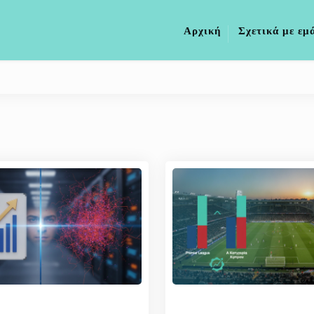
Αρχική
Σχετικά με εμ