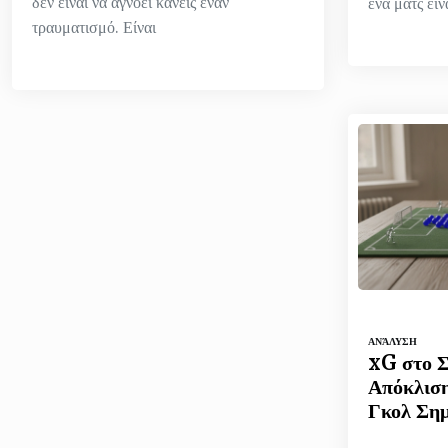
δεν είναι να αγνοεί κανείς έναν
ένα ματς είν
τραυματισμό. Είναι
ΑΝΆΛΥΣΗ
xG στο Σ
Απόκλιση
Γκολ Σημ