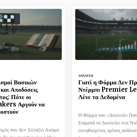
ΑΝΆΛΥΣΗ
σμοί Βασικών
Γιατί η Φόρμα Δεν Πρ
και Αποδόσεις
Ντέρμπι Premier Le
τος: Πότε οι
Λένε τα Δεδομένα
ers Αργούν να
οστούν
Η Φόρμα που «Δουλεύει Παν
Σταματά να Δουλεύει στα Ντέ
σμός που Δεν Αλλάζει Ακόμα
συνηθισμένος τρόπος ανάλυση