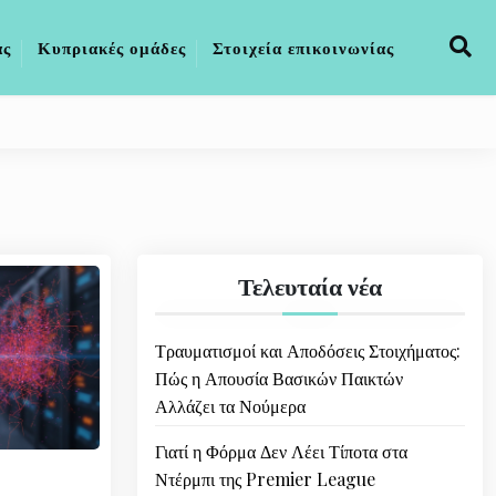
άς
Κυπριακές ομάδες
Στοιχεία επικοινωνίας
Τελευταία νέα
Τραυματισμοί και Αποδόσεις Στοιχήματος:
Πώς η Απουσία Βασικών Παικτών
Αλλάζει τα Νούμερα
Γιατί η Φόρμα Δεν Λέει Τίποτα στα
Ντέρμπι της Premier League