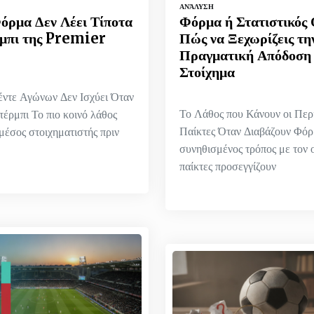
ΑΝΆΛΥΣΗ
Φόρμα Δεν Λέει Τίποτα
Φόρμα ή Στατιστικός 
ρμπι της Premier
Πώς να Ξεχωρίζεις τη
Πραγματική Απόδοση
Στοίχημα
ντε Αγώνων Δεν Ισχύει Όταν
Το Λάθος που Κάνουν οι Περ
τέρμπι Το πιο κοινό λάθος
Παίκτες Όταν Διαβάζουν Φόρ
 μέσος στοιχηματιστής πριν
συνηθισμένος τρόπος με τον ο
παίκτες προσεγγίζουν