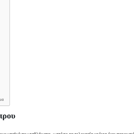
μα
πρου
 ευρωπαϊκά πρωταθλήματα, ωστόσο τα τελευταία χρόνια έχει παρουσι