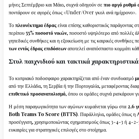
μήνες Σεπτέμβριο και Μάιο, συχνά οδηγούν σε
πιο αργό ρυθμό
ποντάρουν σε αγορές όπως «Under/Over γκολ ανά ημίχρονο».
Το
πλεονέκτημα έδρας
είναι επίσης καθοριστικός παράγοντας στ
περίπου
55% ποσοστό νικών
, ποσοστό υψηλότερο από πολλές άλ
γηπεδικές συνθήκες και η εξοικείωση με τις καιρικές συνθήκες π
των εντός έδρας επιδόσεων
αποτελεί αναπόσπαστο κομμάτι κά
Στυλ παιχνιδιού και τακτικά χαρακτηριστικά
Το κυπριακό ποδοσφαιρο χαρακτηρίζεται από έναν συνδυασμό
μ
από την Ελλάδα, τη Σερβία ή την Πορτογαλία, μεταφέροντας δια
επιθετικό προσανατολισμό
, όπου οι ομάδες συχνά ρισκάρουν γι
Η μέση παραγωγικότητα των αγώνων κυμαίνεται γύρω στα
2,6 γ
Both Teams To Score (BTTS)
. Παράλληλα, ομάδες όπως η
προσέγγιση, χρησιμοποιώντας σχηματισμούς όπως 3-4-3 ή 4-2-3-
ευκαιρίες για στρατηγικές επιλογές στο στοίχημα.