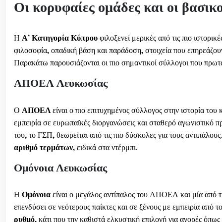
Οι κορυφαίες ομάδες και οι βασικο
Η
Α’ Κατηγορία Κύπρου
φιλοξενεί μερικές από τις πιο ιστορικ
φιλοσοφία, οπαδική βάση και παράδοση, στοιχεία που επηρεάζουν 
Παρακάτω παρουσιάζονται οι πιο σημαντικοί σύλλογοι που πρωτ
ΑΠΟΕΛ Λευκωσίας
Ο
ΑΠΟΕΛ
είναι ο πιο επιτυχημένος σύλλογος στην ιστορία το
εμπειρία σε ευρωπαϊκές διοργανώσεις και σταθερό αγωνιστικό
του, το ΓΣΠ, θεωρείται από τις πιο δύσκολες για τους αντιπάλο
αριθμό τερμάτων
, ειδικά στα ντέρμπι.
Ομόνοια Λευκωσίας
Η
Ομόνοια
είναι ο μεγάλος αντίπαλος του ΑΠΟΕΛ και μία από τι
επενδύσει σε νεότερους παίκτες και σε ξένους με εμπειρία από 
ρυθμό
, κάτι που την καθιστά ελκυστική επιλογή για αγορές όπως