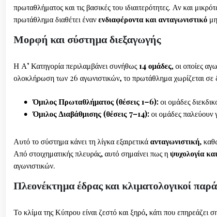
πρωταθλήματος και τις βασικές του ιδιαιτερότητες. Αν και μικρ
πρωτάθλημα διαθέτει έναν
ενδιαφέροντα και ανταγωνιστικό
μη
Μορφή και σύστημα διεξαγωγής
Η Α’ Κατηγορία περιλαμβάνει συνήθως
14 ομάδες
, οι οποίες αγ
ολοκλήρωση των 26 αγωνιστικών, το πρωτάθλημα χωρίζεται σε 
Όμιλος Πρωταθλήματος (θέσεις 1–6):
οι ομάδες διεκδικο
Όμιλος Διαβάθμισης (θέσεις 7–14):
οι ομάδες παλεύουν γ
Αυτό το σύστημα κάνει τη λίγκα εξαιρετικά
ανταγωνιστική
, καθ
Από στοιχηματικής πλευράς, αυτό σημαίνει πως η
ψυχολογία και
αγωνιστικών.
Πλεονέκτημα έδρας και κλιματολογικοί παρά
Το κλίμα της Κύπρου είναι ζεστό και ξηρό, κάτι που επηρεάζει 