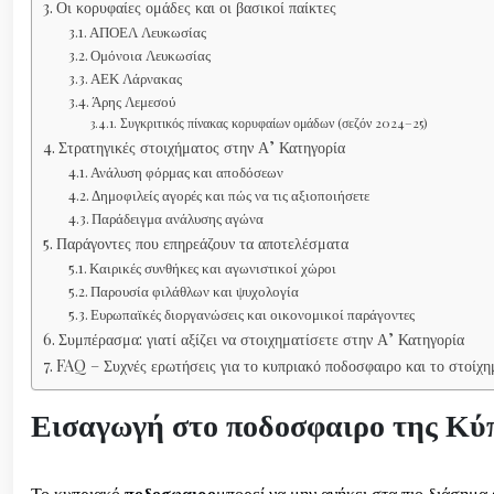
Οι κορυφαίες ομάδες και οι βασικοί παίκτες
ΑΠΟΕΛ Λευκωσίας
Ομόνοια Λευκωσίας
ΑΕΚ Λάρνακας
Άρης Λεμεσού
Συγκριτικός πίνακας κορυφαίων ομάδων (σεζόν 2024–25)
Στρατηγικές στοιχήματος στην Α’ Κατηγορία
Ανάλυση φόρμας και αποδόσεων
Δημοφιλείς αγορές και πώς να τις αξιοποιήσετε
Παράδειγμα ανάλυσης αγώνα
Παράγοντες που επηρεάζουν τα αποτελέσματα
Καιρικές συνθήκες και αγωνιστικοί χώροι
Παρουσία φιλάθλων και ψυχολογία
Ευρωπαϊκές διοργανώσεις και οικονομικοί παράγοντες
Συμπέρασμα: γιατί αξίζει να στοιχηματίσετε στην Α’ Κατηγορία
FAQ – Συχνές ερωτήσεις για το κυπριακό ποδοσφαιρο και το στοίχη
Εισαγωγή στο ποδοσφαιρο της Κύ
Το κυπριακό
ποδοσφαιρο
μπορεί να μην ανήκει στα πιο διάσημα