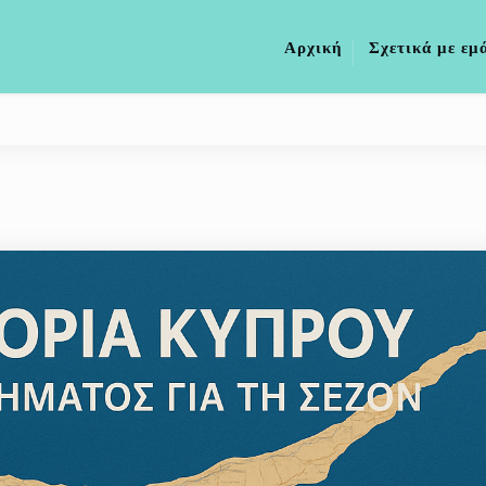
Αρχική
Σχετικά με εμ