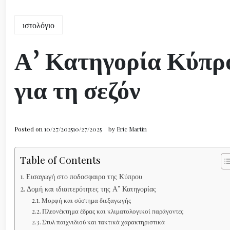
ιστολόγιο
Α’ Κατηγορία Κύπρο
για τη σεζόν
Posted on
10/27/2025
10/27/2025
by
Eric Martin
Table of Contents
Εισαγωγή στο ποδοσφαιρο της Κύπρου
Δομή και ιδιαιτερότητες της Α’ Κατηγορίας
Μορφή και σύστημα διεξαγωγής
Πλεονέκτημα έδρας και κλιματολογικοί παράγοντες
Στυλ παιχνιδιού και τακτικά χαρακτηριστικά