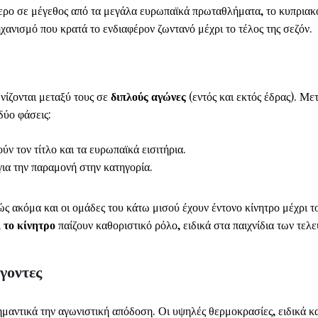
ότερο σε μέγεθος από τα μεγάλα ευρωπαϊκά πρωταθλήματα, το κυπριακ
χανισμό που κρατά το ενδιαφέρον ζωντανό μέχρι το τέλος της σεζόν.
ωνίζονται μεταξύ τους σε
διπλούς αγώνες
(εντός και εκτός έδρας). Με
δύο φάσεις:
ύν τον τίτλο και τα ευρωπαϊκά εισιτήρια.
ια την παραμονή στην κατηγορία.
ώς ακόμα και οι ομάδες του κάτω μισού έχουν έντονο κίνητρο μέχρι τ
 το κίνητρο
παίζουν καθοριστικό ρόλο, ειδικά στα παιχνίδια των τελ
γοντες
σημαντικά την αγωνιστική απόδοση. Οι υψηλές θερμοκρασίες, ειδικά κ