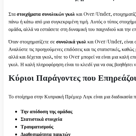
Στα
στοιχήματα συνολικών γκολ
και Over/Under, στοιχηματίζετ
πάνω ή κάτω από μια συγκεκριμένη τιμή. Αυτός ο τύπος στοιχήματ
ομάδα, αλλά να εστιάσετε στη δυναμική του παιχνιδιού και την ε
Όταν στοιχηματίζετε σε
συνολικά γκολ
και Over/Under, είναι σ
Αναλύστε τις προηγούμενες επιδόσεις και τις στατιστικές, καθώ
αλλά και δέχεται γκολ, τότε το Over μπορεί να είναι μια καλή ε
γκολ. Η καλή πληροφόρηση είναι το κλειδί για να σας βοηθήσει 
Κύριοι Παράγοντες που Επηρεάζου
Το στοίχημα στην Κυπριακή Πρέμιερ Λιγκ είναι μια διαδικασία 
Την απόδοση της ομάδας
Στατιστικά στοιχεία
Τραυματισμούς
Διαθεσιμότητα παικτών