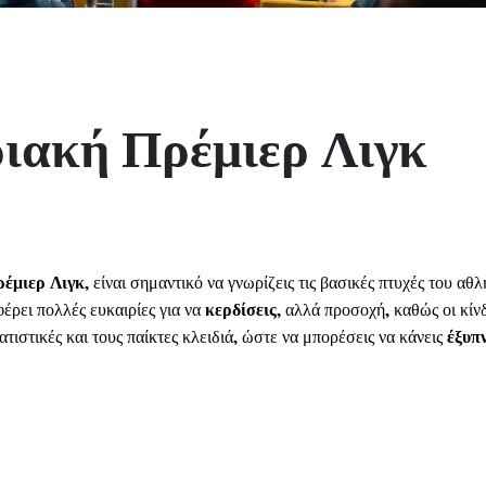
ιακή Πρέμιερ Λιγκ
ρέμιερ Λιγκ
, είναι σημαντικό να γνωρίζεις τις βασικές πτυχές του αθ
ρει πολλές ευκαιρίες για να
κερδίσεις
, αλλά προσοχή, καθώς οι κίνδ
τιστικές και τους παίκτες κλειδιά, ώστε να μπορέσεις να κάνεις
έξυπ