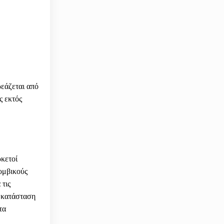
ρεάζεται από
ς εκτός
ρκετοί
ομβικούς
 τις
ν κατάσταση
τα