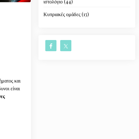
ιστολόγιο
(44)
Κυπριακές ομάδες
(13)
λήματος και
υνοι είναι
νες