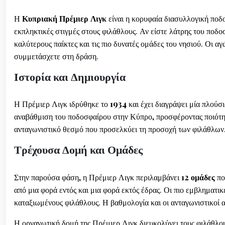
Η
Κυπριακή Πρέμιερ Λιγκ
είναι η κορυφαία διασυλλογική ποδ
εκπληκτικές στιγμές στους φιλάθλους. Αν είστε λάτρης του ποδ
καλύτερους παίκτες και τις πιο δυνατές ομάδες του νησιού. Οι αγ
συμμετάσχετε στη δράση.
Ιστορία και Δημιουργία
Η Πρέμιερ Λιγκ ιδρύθηκε το
1934
και έχει διαγράψει μία πλούσ
αναβάθμιση του ποδοσφαίρου στην Κύπρο, προσφέροντας ποιότητ
ανταγωνιστικό θεσμό που προσελκύει τη προσοχή των φιλάθλων
Τρέχουσα Δομή και Ομάδες
Στην παρούσα φάση, η Πρέμιερ Λιγκ περιλαμβάνει
12 ομάδες
πο
από μια φορά εντός και μια φορά εκτός έδρας. Οι πιο εμβληματι
καταξιωμένους φιλάθλους. Η βαθμολογία και οι ανταγωνιστικοί α
Η οργανωτική δομή της Πρέμιερ Λιγκ διευκολύνει τους φιλάθλους