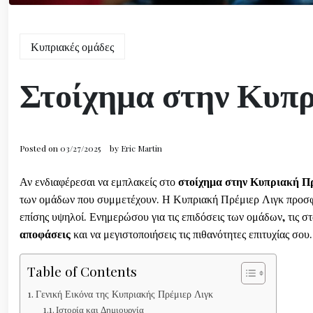
Κυπριακές ομάδες
Στοίχημα στην Κυπρ
Posted on
03/27/2025
by
Eric Martin
Αν ενδιαφέρεσαι να εμπλακείς στο
στοίχημα στην Κυπριακή Π
των ομάδων που συμμετέχουν. Η Κυπριακή Πρέμιερ Λιγκ προσφέ
επίσης υψηλοί. Ενημερώσου για τις επιδόσεις των ομάδων, τις στα
αποφάσεις
και να μεγιστοποιήσεις τις πιθανότητες επιτυχίας σου.
Table of Contents
Γενική Εικόνα της Κυπριακής Πρέμιερ Λιγκ
Ιστορία και Δημιουργία