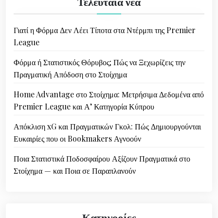
a
Τελευταία νέα
v
Γιατί η Φόρμα Δεν Λέει Τίποτα στα Ντέρμπι της Premier
i
League
g
Φόρμα ή Στατιστικός Θόρυβος; Πώς να Ξεχωρίζεις την
a
Πραγματική Απόδοση στο Στοίχημα
t
Home Advantage στο Στοίχημα: Μετρήσιμα Δεδομένα από
i
Premier League και Α’ Κατηγορία Κύπρου
o
Απόκλιση xG και Πραγματικών Γκολ: Πώς Δημιουργούνται
Ευκαιρίες που οι Bookmakers Αγνοούν
n
Ποια Στατιστικά Ποδοσφαίρου Αξίζουν Πραγματικά στο
Στοίχημα — και Ποια σε Παραπλανούν
Κατηγορίες