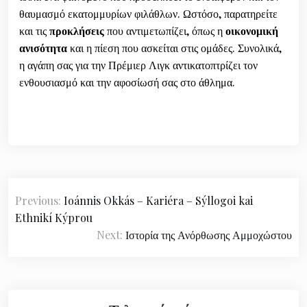
θαυμασμό εκατομμυρίων φιλάθλων. Ωστόσο, παρατηρείτε
και τις
προκλήσεις
που αντιμετωπίζει, όπως η
οικονομική
ανισότητα
και η πίεση που ασκείται στις ομάδες. Συνολικά,
η αγάπη σας για την Πρέμιερ Λιγκ αντικατοπτρίζει τον
ενθουσιασμό και την αφοσίωσή σας στο άθλημα.
P
Previous:
Ioánnis Okkás – Kariéra – Sýllogoi kai
o
Ethnikí Kýprou
s
Next:
Ιστορία της Ανόρθωσης Αμμοχώστου
t
n