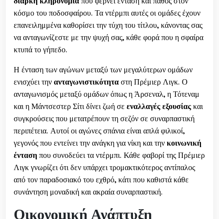
διαρκή κληρονομιά
που φέρνει ένταση και πάθος στον
κόσμο του ποδοσφαίρου. Τα ντέρμπι αυτές οι ομάδες έχουν
επανειλημμένα καθορίσει την τύχη του τίτλου, κάνοντας σας
να ανταγωνίζεστε με την ψυχή σας, κάθε φορά που η σφαίρα
κτυπά το γήπεδο.
Η ένταση των αγώνων μεταξύ των μεγαλύτερων ομάδων
ενισχύει την
ανταγωνιστικότητα
στη Πρέμιερ Λιγκ. Ο
ανταγωνισμός μεταξύ ομάδων όπως η Άρσεναλ, η Τότεναμ
και η Μάντσεστερ Σίτι δίνει ζωή σε
εναλλαγές εξουσίας
και
συγκρούσεις που μετατρέπουν τη σεζόν σε συναρπαστική
περιπέτεια. Αυτοί οι αγώνες σπάνια είναι απλά φιλικοί,
γεγονός που εντείνει την ανάγκη για νίκη και την
κοινωνική
ένταση
που συνοδεύει τα ντέρμπι. Κάθε φαβορί της Πρέμιερ
Λιγκ γνωρίζει ότι δεν υπάρχει τρομακτικότερος αντίπαλος
από τον παραδοσιακό του εχθρό, κάτι που καθιστά κάθε
συνάντηση μοναδική και ακραία συναρπαστική.
Οικονομική Ανάπτυξη