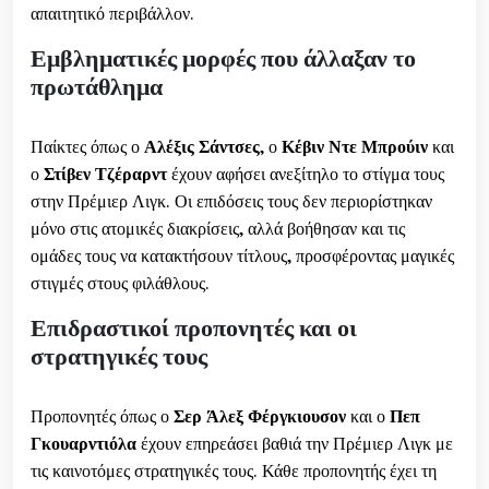
απαιτητικό περιβάλλον.
Εμβληματικές μορφές που άλλαξαν το
πρωτάθλημα
Παίκτες όπως ο
Αλέξις Σάντσες
, ο
Κέβιν Ντε Μπρούιν
και
ο
Στίβεν Τζέραρντ
έχουν αφήσει ανεξίτηλο το στίγμα τους
στην Πρέμιερ Λιγκ. Οι επιδόσεις τους δεν περιορίστηκαν
μόνο στις ατομικές διακρίσεις, αλλά βοήθησαν και τις
ομάδες τους να κατακτήσουν τίτλους, προσφέροντας μαγικές
στιγμές στους φιλάθλους.
Επιδραστικοί προπονητές και οι
στρατηγικές τους
Προπονητές όπως ο
Σερ Άλεξ Φέργκιουσον
και ο
Πεπ
Γκουαρντιόλα
έχουν επηρεάσει βαθιά την Πρέμιερ Λιγκ με
τις καινοτόμες στρατηγικές τους. Κάθε προπονητής έχει τη