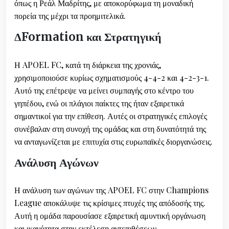
όπως η Ρεάλ Μαδρίτης, με αποκορύφωμα τη μοναδική
πορεία της μέχρι τα προημιτελικά.
ΔFormation και Στρατηγική
Η APOEL FC, κατά τη διάρκεια της χρονιάς,
χρησιμοποιούσε κυρίως σχηματισμούς 4-4-2 και 4-2-3-1.
Αυτό της επέτρεψε να μείνει συμπαγής στο κέντρο του
γηπέδου, ενώ οι πλάγιοι παίκτες της ήταν εξαιρετικά
σημαντικοί για την επίθεση. Αυτές οι στρατηγικές επιλογές
συνέβαλαν στη συνοχή της ομάδας και στη δυνατότητά της
να ανταγωνίζεται με επιτυχία στις ευρωπαϊκές διοργανώσεις.
Ανάλυση Αγώνων
Η ανάλυση των αγώνων της APOEL FC στην Champions
League αποκάλυψε τις κρίσιμες πτυχές της απόδοσής της.
Αυτή η ομάδα παρουσίασε εξαιρετική αμυντική οργάνωση
και ικανότητα στην εκτέλεση αντεπιθέσεων,