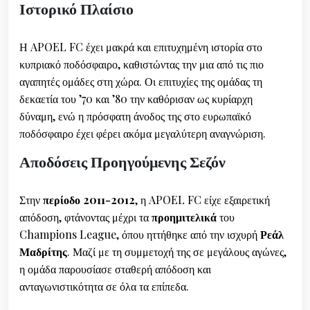
Ιστορικό Πλαίσιο
Η APOEL FC έχει μακρά και επιτυχημένη ιστορία στο
κυπριακό ποδόσφαιρο, καθιστώντας την μια από τις πιο
αγαπητές ομάδες στη χώρα. Οι επιτυχίες της ομάδας τη
δεκαετία του ’70 και ’80 την καθόρισαν ως κυρίαρχη
δύναμη, ενώ η πρόσφατη άνοδος της στο ευρωπαϊκό
ποδόσφαιρο έχει φέρει ακόμα μεγαλύτερη αναγνώριση.
Αποδόσεις Προηγούμενης Σεζόν
Στην
περίοδο 2011-2012
, η APOEL FC είχε εξαιρετική
απόδοση, φτάνοντας μέχρι τα
προημιτελικά
του
Champions League, όπου ηττήθηκε από την ισχυρή
Ρεάλ
Μαδρίτης
. Μαζί με τη συμμετοχή της σε μεγάλους αγώνες,
η ομάδα παρουσίασε σταθερή απόδοση και
ανταγωνιστικότητα σε όλα τα επίπεδα.