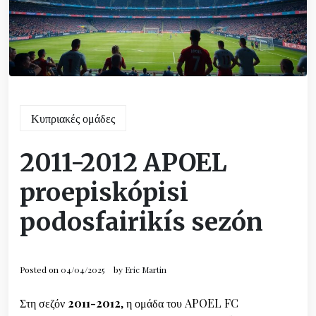
Κυπριακές ομάδες
2011-2012 APOEL
proepiskópisi
podosfairikís sezón
Posted on
04/04/2025
by
Eric Martin
Στη σεζόν
2011-2012
, η ομάδα του APOEL FC