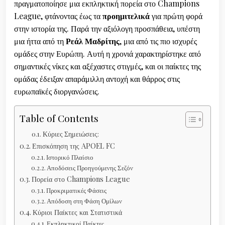
πραγματοποίησε μια εκπληκτική πορεία στο Champions
League, φτάνοντας έως τα
προημιτελικά
για πρώτη φορά
στην ιστορία της. Παρά την αξιόλογη προσπάθεια, υπέστη
μια ήττα από τη
Ρεάλ Μαδρίτης
, μια από τις πιο ισχυρές
ομάδες στην Ευρώπη. Αυτή η χρονιά χαρακτηρίστηκε από
σημαντικές νίκες και αξέχαστες στιγμές, και οι παίκτες της
ομάδας έδειξαν απαράμιλλη αντοχή και θάρρος στις
ευρωπαϊκές διοργανώσεις.
Table of Contents
Κύριες Σημειώσεις:
Επισκόπηση της APOEL FC
Ιστορικό Πλαίσιο
Αποδόσεις Προηγούμενης Σεζόν
Πορεία στο Champions League
Προκριματικές Φάσεις
Απόδοση στη Φάση Ομίλων
Κύριοι Παίκτες και Στατιστικά
Εκπληκτικοί Παίκτες