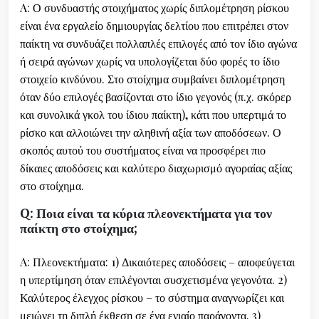
A: Ο συνδυαστής στοιχήματος χωρίς διπλομέτρηση ρίσκου
είναι ένα εργαλείο δημιουργίας δελτίου που επιτρέπει στον
παίκτη να συνδυάζει πολλαπλές επιλογές από τον ίδιο αγώνα
ή σειρά αγώνων χωρίς να υπολογίζεται δύο φορές το ίδιο
στοιχείο κινδύνου. Στο στοίχημα συμβαίνει διπλομέτρηση
όταν δύο επιλογές βασίζονται στο ίδιο γεγονός (π.χ. σκόρερ
και συνολικά γκολ του ίδιου παίκτη), κάτι που υπερτιμά το
ρίσκο και αλλοιώνει την αληθινή αξία των αποδόσεων. Ο
σκοπός αυτού του συστήματος είναι να προσφέρει πιο
δίκαιες αποδόσεις και καλύτερο διαχωρισμό αγοραίας αξίας
στο στοίχημα.
Q: Ποια είναι τα κύρια πλεονεκτήματα για τον
παίκτη στο στοίχημα;
A: Πλεονεκτήματα: 1) Δικαιότερες αποδόσεις – αποφεύγεται
η υπερτίμηση όταν επιλέγονται συσχετισμένα γεγονότα. 2)
Καλύτερος έλεγχος ρίσκου – το σύστημα αναγνωρίζει και
μειώνει τη διπλή έκθεση σε ένα ενιαίο παράγοντα. 3)