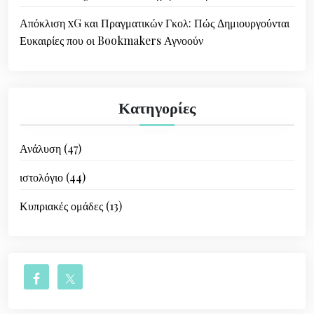
Απόκλιση xG και Πραγματικών Γκολ: Πώς Δημιουργούνται
Ευκαιρίες που οι Bookmakers Αγνοούν
Κατηγορίες
Ανάλυση
(47)
ιστολόγιο
(44)
Κυπριακές ομάδες
(13)