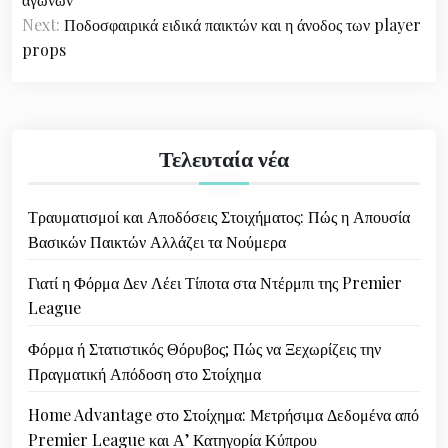
е
Next:
Ποδοσφαιρικά ειδικά παικτών και η άνοδος των player
props
т
а
њ
Τελευταία νέα
е
ч
Τραυματισμοί και Αποδόσεις Στοιχήματος: Πώς η Απουσία
л
Βασικών Παικτών Αλλάζει τα Νούμερα
а
Γιατί η Φόρμα Δεν Λέει Τίποτα στα Ντέρμπι της Premier
League
н
к
Φόρμα ή Στατιστικός Θόρυβος; Πώς να Ξεχωρίζεις την
Πραγματική Απόδοση στο Στοίχημα
а
Home Advantage στο Στοίχημα: Μετρήσιμα Δεδομένα από
Premier League και Α’ Κατηγορία Κύπρου