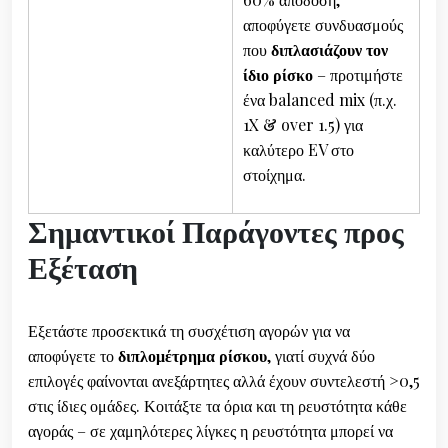
αποφύγετε συνδυασμούς
που
διπλασιάζουν τον
ίδιο ρίσκο
– προτιμήστε
ένα balanced mix (π.χ.
1X & over 1.5) για
καλύτερο EV στο
στοίχημα.
Σημαντικοί Παράγοντες προς
Εξέταση
Εξετάστε προσεκτικά τη συσχέτιση αγορών για να
αποφύγετε το
διπλομέτρημα ρίσκου
, γιατί συχνά δύο
επιλογές φαίνονται ανεξάρτητες αλλά έχουν συντελεστή >0,5
στις ίδιες ομάδες. Κοιτάξτε τα όρια και τη ρευστότητα κάθε
αγοράς – σε χαμηλότερες λίγκες η ρευστότητα μπορεί να