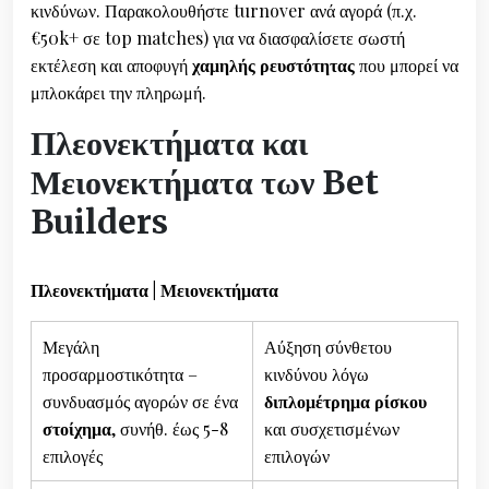
κινδύνων. Παρακολουθήστε turnover ανά αγορά (π.χ.
€50k+ σε top matches) για να διασφαλίσετε σωστή
εκτέλεση και αποφυγή
χαμηλής ρευστότητας
που μπορεί να
μπλοκάρει την πληρωμή.
Πλεονεκτήματα και
Μειονεκτήματα των Bet
Builders
Πλεονεκτήματα | Μειονεκτήματα
Μεγάλη
Αύξηση σύνθετου
προσαρμοστικότητα –
κινδύνου λόγω
συνδυασμός αγορών σε ένα
διπλομέτρημα ρίσκου
στοίχημα
, συνήθ. έως 5-8
και συσχετισμένων
επιλογές
επιλογών