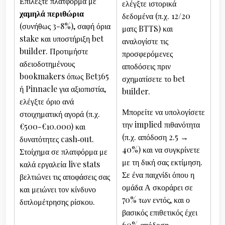
Επιλέξτε πλατφόρμα με
ελέγξτε ιστορικά
χαμηλά περιθώρια
δεδομένα (π.χ. 12/20
(συνήθως 3-8%), σαφή όρια
ματς BTTS) και
stake και υποστήριξη bet
αναλογίστε τις
builder. Προτιμήστε
προσφερόμενες
αδειοδοτημένους
αποδόσεις πριν
bookmakers όπως Bet365
σχηματίσετε το bet
ή Pinnacle για αξιοπιστία,
builder.
ελέγξτε όριο ανά
Μπορείτε να υπολογίσετε
στοιχηματική αγορά (π.χ.
την implied πιθανότητα
€500-€10.000) και
(π.χ. απόδοση 2.5 →
δυνατότητες cash‑out.
40%) και να συγκρίνετε
Στοίχημα σε πλατφόρμα με
με τη δική σας εκτίμηση.
καλά εργαλεία live stats
Σε ένα παιχνίδι όπου η
βελτιώνει τις αποφάσεις σας
ομάδα Α σκοράρει σε
και μειώνει τον κίνδυνο
70% των εντός, και ο
διπλομέτρησης ρίσκου.
βασικός επιθετικός έχει
60% απόδοση,