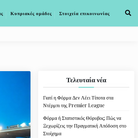
άς
Κυπριακές ομάδες
Στοιχεία επικοινωνίας
Τελευταία νέα
Γιατί η Φόρμα Δεν Λέει Τίποτα στα
Ντέρμπι της Premier League
Φόρμα ή Στατιστικός Θόρυβος; Πώς να
Ξεχωρίζεις την Πραγματική Απόδοση στο
Στοίχημα