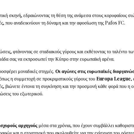
στική σκηνή, εδραιώνοντας τη θέση της ανάμεσα στους κορυφαίους συ
ές, που αναδεικνύουν τη δύναμη και την αφοσίωση της Pafos FC.
ιώσεις, φτάνοντας σε σταδιακούς γύρους και εκθέτοντας το ταλέντο τω
 ομάδα σας να εκπροσωπεί την Κύπρο στην ευρωπαϊκή αρένα.
ροσφέρει μοναδικές στιγμές.
Οι αγώνες στις ευρωπαϊκές διοργανώσ
, όπως η συμμετοχή σε προκριματικούς γύρους του
Europa League
,
τές, βιώνετε έντονα τη συγκίνηση και την προσμονή κάθε φορά που η 
νώσεις του εξωτερικού.
ισχυρούς αρχηγούς
μέσα στα χρόνια, που έχουν συμβάλλει καθοριστ
γραφών και η
στρατηγική
που ακολουθείτε για την ενίσχυση του ρόστερ