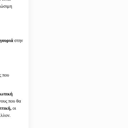
βιώσιμη
ιγουριά
στην
ς που
σωπική
νους που θα
πτική
, οι
έλλον.