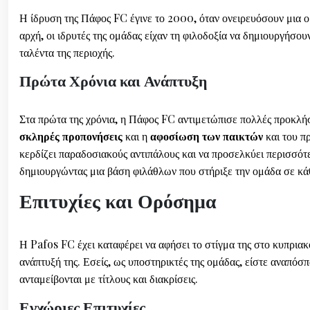
Η ίδρυση της Πάφος FC έγινε το 2000, όταν ονειρευόσουν μια 
αρχή, οι ιδρυτές της ομάδας είχαν τη φιλοδοξία να δημιουργήσο
ταλέντα της περιοχής.
Πρώτα Χρόνια και Ανάπτυξη
Στα πρώτα της χρόνια, η Πάφος FC αντιμετώπισε πολλές προκλ
σκληρές προπονήσεις
και η
αφοσίωση των παικτών
και του π
κερδίζει παραδοσιακούς αντιπάλους και να προσελκύει περισσότ
δημιουργώντας μια βάση φιλάθλων που στήριξε την ομάδα σε κάθ
Επιτυχίες και Ορόσημα
Η Pafos FC έχει καταφέρει να αφήσει το στίγμα της στο κυπρια
ανάπτυξή της. Εσείς, ως υποστηρικτές της ομάδας, είστε αναπόσπ
ανταμείβονται με τίτλους και διακρίσεις.
Εγχώριες Επιτυχίες