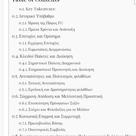
Key Takeaways:
Ιστορικό Υπόβαθρο
Ίδρυση της Πάφος FC
Πρώτα Χρόνια και Ανάπτυξη
Επιτυχίες και Ορόσημα
Εγχώριες Επιτυχίες
Ευρωπαϊκές Διοργανώσεις
Κλειδοί Παίκτες και Διοίκηση
Σημαντικοί Παίκτες Διαχρονικά
Επηρεαστικοί Προπονητές και Διοίκηση
Αντιπαλότητες και Πολιτισμός φιλάθλων
Τοπικές Αντιπαλότητες
Εμπλοκή και Δραστηριότητες φιλάθλων
Σύγχρονη Απόδοση και Μελλοντική Προοπτική
Επισκόπηση Πρόσφατων Σεζόν
Στόχοι και Φιλοδοξίες για το Μέλλον
Κοινωνική Επιρροή και Συμμετοχή
Πρωτοβουλίες Βάσης
Οικονομικές Συμβολές
Συμπέρασμα για την Ιστορία του Ποδοσφαιρικού Συλλόγου Πάφο