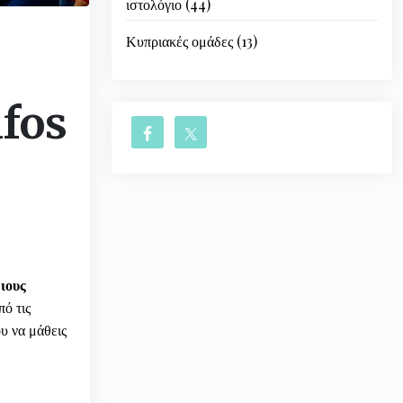
ιστολόγιο
(44)
Κυπριακές ομάδες
(13)
afos
ιους
ό τις
υ να μάθεις