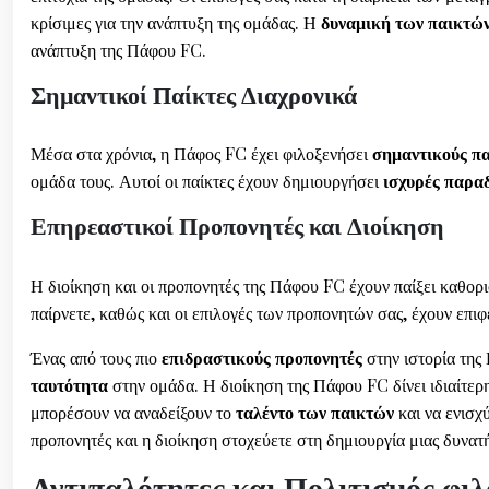
κρίσιμες για την ανάπτυξη της ομάδας. Η
δυναμική των παικτώ
ανάπτυξη της Πάφου FC.
Σημαντικοί Παίκτες Διαχρονικά
Μέσα στα χρόνια, η Πάφος FC έχει φιλοξενήσει
σημαντικούς πα
ομάδα τους. Αυτοί οι παίκτες έχουν δημιουργήσει
ισχυρές παρα
Επηρεαστικοί Προπονητές και Διοίκηση
Η διοίκηση και οι προπονητές της Πάφου FC έχουν παίξει καθορ
παίρνετε, καθώς και οι επιλογές των προπονητών σας, έχουν επι
Ένας από τους πιο
επιδραστικούς προπονητές
στην ιστορία της 
ταυτότητα
στην ομάδα. Η διοίκηση της Πάφου FC δίνει ιδιαίτερ
μπορέσουν να αναδείξουν το
ταλέντο των παικτών
και να ενισχ
προπονητές και η διοίκηση στοχεύετε στη δημιουργία μιας δυνα
Αντιπαλότητες και Πολιτισμός φι