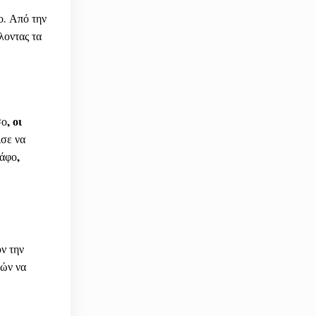
ο. Από την
λοντας τα
σο,
οι
ισε να
άφο,
ν την
τών να