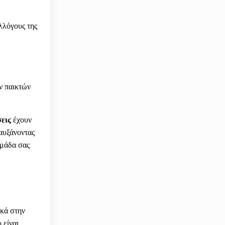
λλόγους της
ν παικτών
εις
έχουν
 αυξάνοντας
ομάδα σας
ικά στην
 είναι